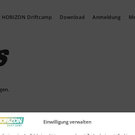
 HORIZON Driftcamp
Download
Anmeldung
Me
s
gen.
 Driftbereich
Einwilligung verwalten