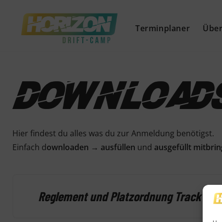
Terminplaner
Über
Download
Hier findest du alles was du zur Anmeldung benötigst.
Einfach d
ownloaden
→
ausfüllen
und
ausgefüllt mitbrin
Reglement und Platzordnung Track Days