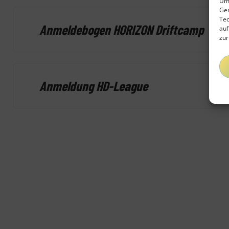
Um 
Ger
Tec
Anmeldebogen HORIZON Driftcamp
auf
zur
Anmeldung HD-League