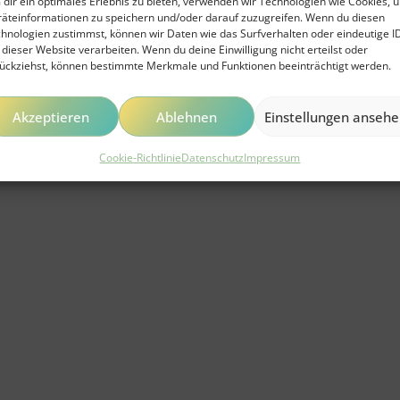
dir ein optimales Erlebnis zu bieten, verwenden wir Technologien wie Cookies, 
äteinformationen zu speichern und/oder darauf zuzugreifen. Wenn du diesen
hnologien zustimmst, können wir Daten wie das Surfverhalten oder eindeutige I
 dieser Website verarbeiten. Wenn du deine Einwilligung nicht erteilst oder
ückziehst, können bestimmte Merkmale und Funktionen beeinträchtigt werden.
Akzeptieren
Ablehnen
Einstellungen anseh
Cookie-Richtlinie
Datenschutz
Impressum