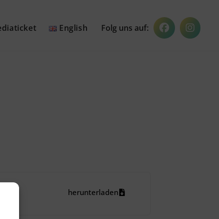
diaticket
English
herunterladen