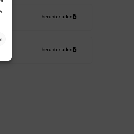
um
Ds
herunterladen
en
herunterladen